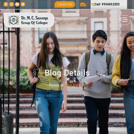
Call: 9936052233
CAREERS
Blog Details
Home
Blog Details